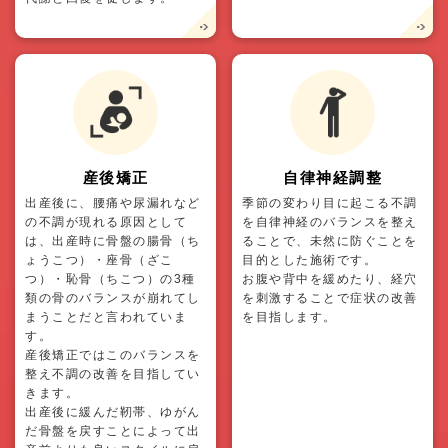
産後矯正
自律神経調整
出産後に、腰痛や尿漏れなど
季節の変わり目に起こる不調
の不調が現れる原因として
を自律神経のバランスを整え
は、出産時に骨盤の腸骨（ち
ることで、未然に防ぐことを
ょうこつ）・座骨（ざこ
目的とした施術です。
つ）・恥骨（ちこつ）の3種
お腹や背中を緩めたり、経穴
類の骨のバランスが崩れてし
を刺激することで症状の改善
まうことだと言われていま
を目指します。
す。
産後矯正ではこのバランスを
整え不調の改善を目指してい
きます。
出産後に緩んだ靭帯、ゆがん
だ骨盤を戻すことによって出