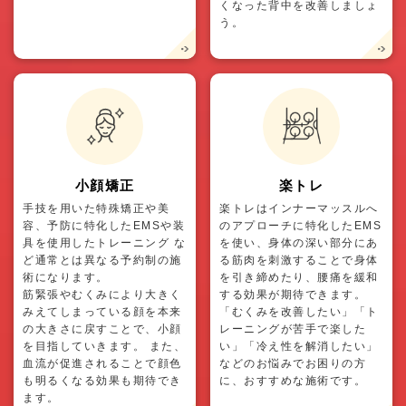
くなった背中を改善しましょ
う。
小顔矯正
楽トレ
手技を用いた特殊矯正や美
楽トレはインナーマッスルへ
容、予防に特化したEMSや装
のアプローチに特化したEMS
具を使用したトレーニング な
を使い、身体の深い部分にあ
ど通常とは異なる予約制の施
る筋肉を刺激することで身体
術になります。
を引き締めたり、腰痛を緩和
筋緊張やむくみにより大きく
する効果が期待できます。
みえてしまっている顔を本来
「むくみを改善したい」「ト
の大きさに戻すことで、小顔
レーニングが苦手で楽した
を目指していきます。 また、
い」「冷え性を解消したい」
血流が促進されることで顔色
などのお悩みでお困りの方
も明るくなる効果も期待でき
に、おすすめな施術です。
ます。