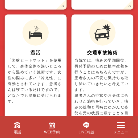
温活
交通事故施術
「岩盤ヒートマット」を使用
当院では、痛みの早期回復、
して、身体全体を深いところ
再発予防のために根本改善を
から温めていく施術です。女
行うことはもちろんですが、
性の悩みに多い「冷え性」に
患者さんの不安な気持ちも取
有効とされています。患者さ
り除いていきたいと考えてい
んは寝ているだけですので、
ます。
どなたでも簡単に受けられま
患者さんの症状やお身体に合
す。
わせた施術を行っていき、痛
みの緩和と同時にゆがんだ姿
勢を元の状態に戻すことを目
指します。
日常生活でのアドバイスなど
もさせていただき、早期回復
電話
WEB予約
LINE相談
メニュー
を目指していきます。