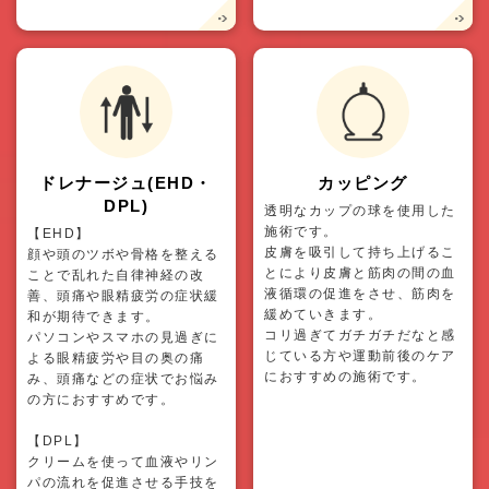
ドレナージュ(EHD・
カッピング
DPL)
透明なカップの球を使用した
施術です。
【EHD】
皮膚を吸引して持ち上げるこ
顔や頭のツボや骨格を整える
とにより皮膚と筋肉の間の血
ことで乱れた自律神経の改
液循環の促進をさせ、筋肉を
善、頭痛や眼精疲労の症状緩
緩めていきます。
和が期待できます。
コリ過ぎてガチガチだなと感
パソコンやスマホの見過ぎに
じている方や運動前後のケア
よる眼精疲労や目の奥の痛
におすすめの施術です。
み、頭痛などの症状でお悩み
の方におすすめです。
【DPL】
クリームを使って血液やリン
パの流れを促進させる手技を