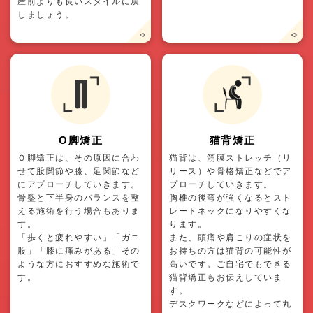
産前よりも良いスタイルに戻
しましょう。
O脚矯正
猫背矯正
Ｏ脚矯正は、その原因に合わ
猫背は、筋膜ストレッチ（リ
せて股関節や膝、足関節など
リース）や骨格矯正などでア
にアプローチしていきます。
プローチしていきます。
骨盤と下半身のバランスを整
胸椎の後弯が強くなるとスト
える施術を行う場合もありま
レートネックになりやすくな
す。
ります。
「歩くと疲れやすい」「ガニ
また、頭痛や肩こりの症状を
股」「膝に痛みがある」その
お持ちの方は猫背の可能性が
ような方におすすめな施術で
高いです。ご自宅でもできる
す。
猫背矯正もお伝えしていま
す。
デスクワークなどによって丸