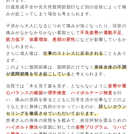
おります。
臼蓋形成不全や先天性股関節脱臼など別の症状によって痛
みが起こってしまう場合も考えられます。
子供から大人になるにつれて痛みが強くなったり、症状の
痛みがなかなか引かない要因として
不良姿勢
や
運動不足
、
筋力低下
、
体重増加
、
患部の変性
になどが影響しているか
もしれません。
さらに成人後は、
仕事のストレスに左右される
こともあり
ます。
このように股関節痛は、股関節だけでなく
身体全体の不調
が股関節痛を引き起こしている
と考えられます。
当院では「木を見て森を見ず」とならないように
姿勢や重
心バランスの確認
や
理学検査
、
ハイボルテージ検査
を行
い、痛みの原因を探るとともに日常生活や仕事などどのよ
うなときに身体に負担がかかっているのか、
詳しいカウン
セリングを徹底させていただいております。
患者さんの身体の状態をを鑑みて、炎症抑制を図るための
ハイボルト療法
や原因に対しての
姿勢プログラム
、
リハビ
リ整体
といった運動プログラムをご提案させていただきま