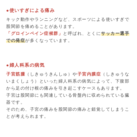
●使いすぎによる痛み
キック動作やランニングなど、スポーツによる使いすぎで
股関節を痛めることがあります。
「グロインペイン症候群」
と呼ばれ、とくに
サッカー選手
での発症
が多くなっています。
●婦人科系の病気
子宮筋腫
（しきゅうきんしゅ）や
子宮内膜症
（しきゅうな
いまくしょう）といった婦人科系の病気によって、下腹部
から足の付け根の痛みを引き起こすケースもあります。
子宮は股関節にも関連している骨盤内に収められている臓
器です。
そのため、子宮の痛みを股関節の痛みと錯覚してしまうこ
とが考えられます。