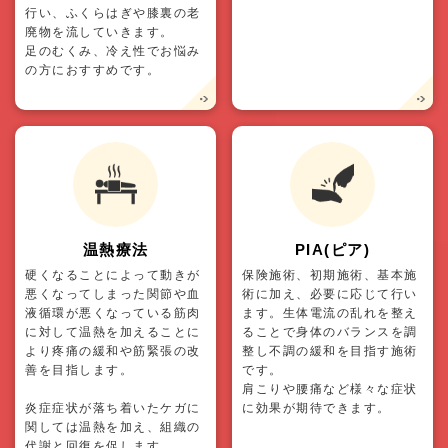
行い、ふくらはぎや膝裏の老
廃物を流していきます。
足のむくみ、冷え性でお悩み
の方におすすめです。
温熱療法
PIA(ピア)
硬くなることによって動きが
保険施術、初期施術、基本施
悪くなってしまった関節や血
術に加え、必要に応じて行い
液循環が悪くなっている筋肉
ます。生体電流の乱れを整え
に対して温熱を加えることに
ることで身体のバランスを調
より疼痛の緩和や筋緊張の改
整し不調の緩和を目指す施術
善を目指します。
です。
肩こりや腰痛など様々な症状
炎症症状が落ち着いたケガに
に効果が期待できます。
関しては温熱を加え、組織の
代謝と回復を促します。