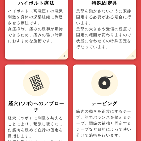
ハイボルト療法
特殊固定具
ハイボルト（高電圧）の電気
患部を動かさないように安静
刺激を身体の深部組織に到達
固定する必要がある場合に行
させる療法です。
います。
炎症抑制、痛みの緩和が期待
患部の大きさや受傷の程度で
できるため、痛みの強い時期
固定の範囲が変わりますので
におすすめな施術です。
状態に合わせての特殊固定を
行なっています。
経穴(ツボ)へのアプロー
テーピング
チ
筋肉の動きを正常にするテー
プ、筋力バランスを整えるテ
経穴（ツボ）に刺激を与える
ープ、関節の補強と固定する
ことにより、緊張し硬くなっ
テープなど目的によって使い
た筋肉を緩めて血行の促進を
分けて施術を行います。
目指します。