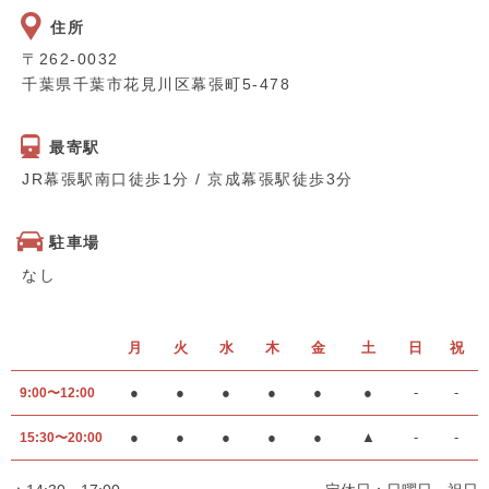
住所
〒262-0032
千葉県千葉市花見川区幕張町5-478
最寄駅
JR幕張駅南口徒歩1分 / 京成幕張駅徒歩3分
駐車場
なし
月
火
水
木
金
土
日
祝
●
●
●
●
●
●
-
-
9:00〜12:00
●
●
●
●
●
▲
-
-
15:30〜20:00