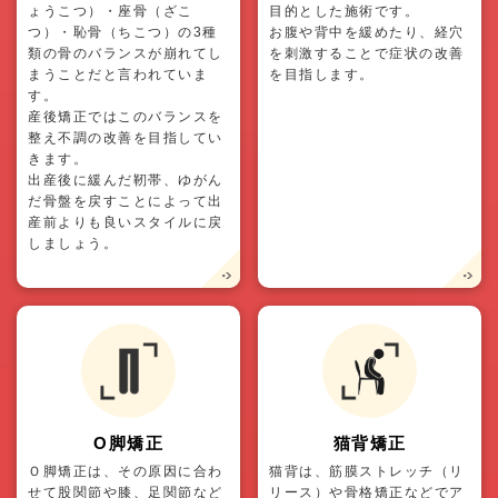
ょうこつ）・座骨（ざこ
目的とした施術です。
つ）・恥骨（ちこつ）の3種
お腹や背中を緩めたり、経穴
類の骨のバランスが崩れてし
を刺激することで症状の改善
まうことだと言われていま
を目指します。
す。
産後矯正ではこのバランスを
整え不調の改善を目指してい
きます。
出産後に緩んだ靭帯、ゆがん
だ骨盤を戻すことによって出
産前よりも良いスタイルに戻
しましょう。
O脚矯正
猫背矯正
Ｏ脚矯正は、その原因に合わ
猫背は、筋膜ストレッチ（リ
せて股関節や膝、足関節など
リース）や骨格矯正などでア