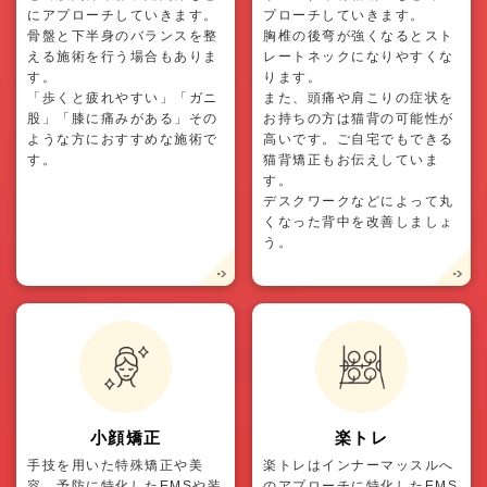
にアプローチしていきます。
プローチしていきます。
骨盤と下半身のバランスを整
胸椎の後弯が強くなるとスト
える施術を行う場合もありま
レートネックになりやすくな
す。
ります。
「歩くと疲れやすい」「ガニ
また、頭痛や肩こりの症状を
股」「膝に痛みがある」その
お持ちの方は猫背の可能性が
ような方におすすめな施術で
高いです。ご自宅でもできる
す。
猫背矯正もお伝えしていま
す。
デスクワークなどによって丸
くなった背中を改善しましょ
う。
小顔矯正
楽トレ
手技を用いた特殊矯正や美
楽トレはインナーマッスルへ
容、予防に特化したEMSや装
のアプローチに特化したEMS