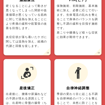
硬くなることによって動きが
保険施術、初期施術、基本施
悪くなってしまった関節や血
術に加え、必要に応じて行い
液循環が悪くなっている筋肉
ます。生体電流の乱れを整え
に対して温熱を加えることに
ることで身体のバランスを調
より疼痛の緩和や筋緊張の改
整し不調の緩和を目指す施術
善を目指します。
です。
肩こりや腰痛など様々な症状
炎症症状が落ち着いたケガに
に効果が期待できます。
関しては温熱を加え、組織の
代謝と回復を促します。
産後矯正
自律神経調整
出産後に、腰痛や尿漏れなど
季節の変わり目に起こる不調
の不調が現れる原因として
を自律神経のバランスを整え
は、出産時に骨盤の腸骨（ち
ることで、未然に防ぐことを