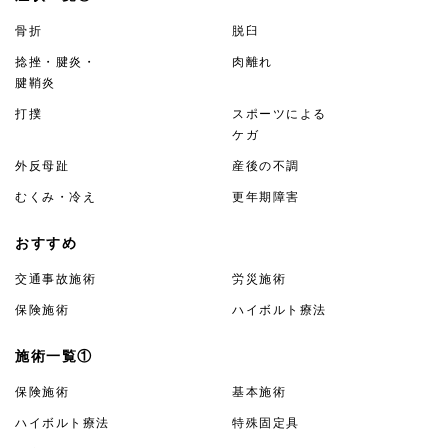
骨折
脱臼
捻挫・腱炎・
肉離れ
腱鞘炎
打撲
スポーツによる
ケガ
外反母趾
産後の不調
むくみ・冷え
更年期障害
おすすめ
交通事故施術
労災施術
保険施術
ハイボルト療法
施術一覧①
保険施術
基本施術
ハイボルト療法
特殊固定具