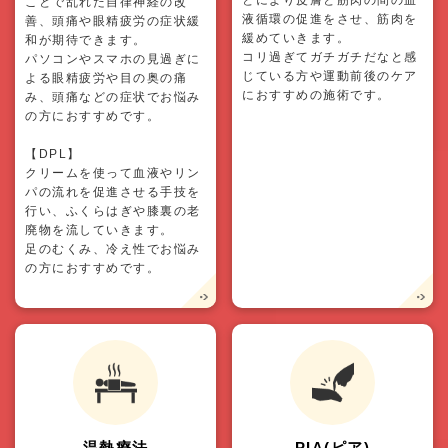
とにより皮膚と筋肉の間の血
ことで乱れた自律神経の改
液循環の促進をさせ、筋肉を
善、頭痛や眼精疲労の症状緩
緩めていきます。
和が期待できます。
コリ過ぎてガチガチだなと感
パソコンやスマホの見過ぎに
じている方や運動前後のケア
よる眼精疲労や目の奥の痛
におすすめの施術です。
み、頭痛などの症状でお悩み
の方におすすめです。
【DPL】
クリームを使って血液やリン
パの流れを促進させる手技を
行い、ふくらはぎや膝裏の老
廃物を流していきます。
足のむくみ、冷え性でお悩み
の方におすすめです。
温熱療法
PIA(ピア)