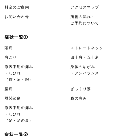
料金のご案内
アクセスマップ
お問い合わせ
施術の流れ・
ご予約について
症状一覧①
頭痛
ストレートネック
肩こり
四十肩・五十肩
原因不明の痛み
身体のゆがみ
・しびれ
・アンバランス
（首・肩・腕）
腰痛
ぎっくり腰
股関節痛
膝の痛み
原因不明の痛み
・しびれ
（足・足の裏）
症状一覧②