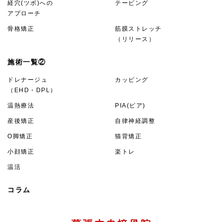
経穴(ツボ)への
テーピング
アプローチ
骨格矯正
筋膜ストレッチ
（リリース）
施術一覧②
ドレナージュ
カッピング
（EHD・DPL）
温熱療法
PIA(ピア)
産後矯正
自律神経調整
O脚矯正
猫背矯正
小顔矯正
楽トレ
温活
コラム