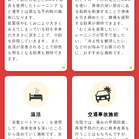
具を使用したトレーニング な
を使い、身体の深い部分にあ
ど通常とは異なる予約制の施
る筋肉を刺激することで身体
術になります。
を引き締めたり、腰痛を緩和
筋緊張やむくみにより大きく
する効果が期待できます。
みえてしまっている顔を本来
「むくみを改善したい」「ト
の大きさに戻すことで、小顔
レーニングが苦手で楽した
を目指していきます。 また、
い」「冷え性を解消したい」
血流が促進されることで顔色
などのお悩みでお困りの方
も明るくなる効果も期待でき
に、おすすめな施術です。
ます。
温活
交通事故施術
「岩盤ヒートマット」を使用
当院では、痛みの早期回復、
して、身体全体を深いところ
再発予防のために根本改善を
から温めていく施術です。女
行うことはもちろんですが、