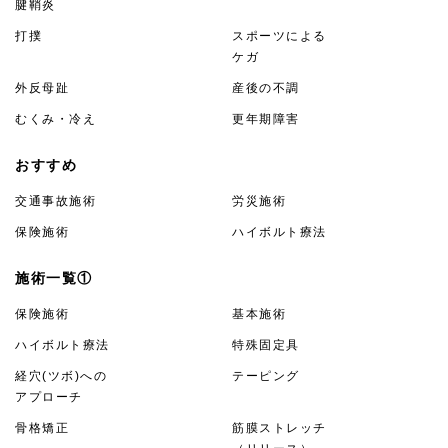
腱鞘炎
打撲
スポーツによる
ケガ
外反母趾
産後の不調
むくみ・冷え
更年期障害
おすすめ
交通事故施術
労災施術
保険施術
ハイボルト療法
施術一覧①
保険施術
基本施術
ハイボルト療法
特殊固定具
経穴(ツボ)への
テーピング
アプローチ
骨格矯正
筋膜ストレッチ