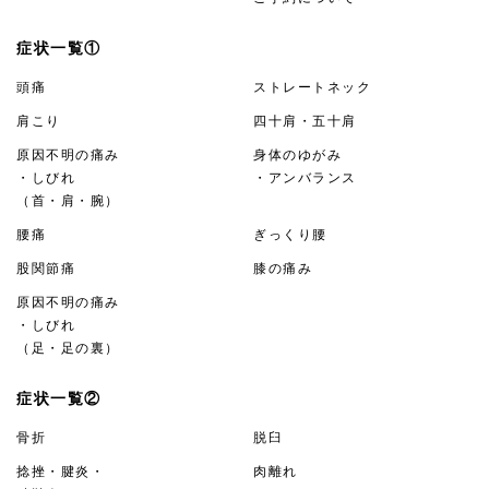
症状一覧①
頭痛
ストレートネック
肩こり
四十肩・五十肩
原因不明の痛み
身体のゆがみ
・しびれ
・アンバランス
（首・肩・腕）
腰痛
ぎっくり腰
股関節痛
膝の痛み
原因不明の痛み
・しびれ
（足・足の裏）
症状一覧②
骨折
脱臼
捻挫・腱炎・
肉離れ