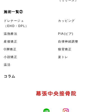
（リリース）
施術一覧②
ドレナージュ
カッピング
（EHD・DPL）
温熱療法
PIA(ピア)
産後矯正
自律神経調整
O脚矯正
猫背矯正
小顔矯正
楽トレ
温活
コラム